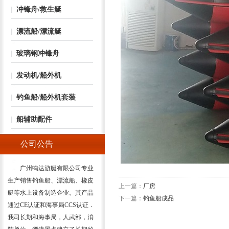
冲锋舟/救生艇
漂流船/漂流艇
玻璃钢冲锋舟
发动机/船外机
钓鱼船/船外机套装
船辅助配件
公司公告
广州鸣达游艇有限公司专业
生产销售钓鱼船、漂流船、橡皮
上一篇：
厂房
艇等水上设备制造企业。其产品
下一篇：
钓鱼船成品
通过CE认证和海事局CCS认证．
我司长期和海事局，人武部，消